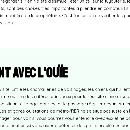
regarder si rien n’a été dissimulé, jeter un œil sur la tuyauterie, l
goûts, sont des choses très importantes à prendre en compte. Et s
mmobilière ou le propriétaire. C’est l’occasion de vérifier les p
cision.
t avec l'ouïe
visite. Entre les chamailleries de voisinages, les chiens qui hurlen
lme est l’un des critères principaux pour la réussite d’une mise e
e situant à l’étage, pour éviter le passage régulier devant sa fenê
ques et gares ou stations de métro/RER ne se situe pas juste en b
ager pour voir si vous pourrez vous entendre avec eux et ne pas
’ouïe peut aussi vous aider à détecter des petits problèmes pos