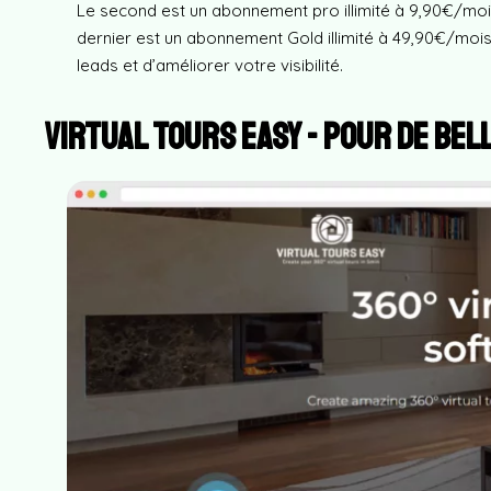
Le second est un abonnement pro illimité à 9,90€/mois.
dernier est un abonnement Gold illimité à 49,90€/mois
leads et d’améliorer votre visibilité.
Virtual Tours Easy - pour de bel