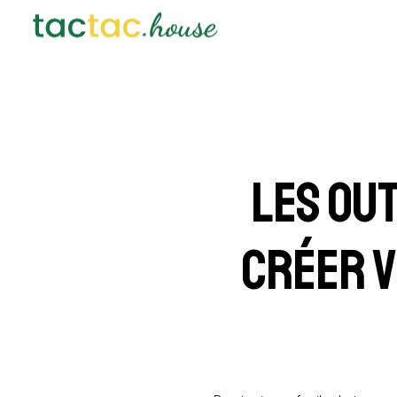
Les ou
créer v