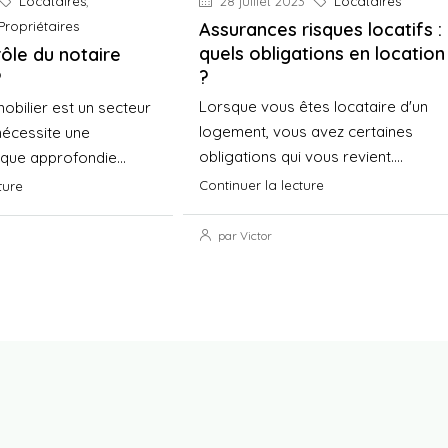
Locataires
,
28 juillet 2023
Locataires
Propriétaires
Assurances risques locatifs :
quels obligations en location
rôle du notaire
?
?
Lorsque vous êtes locataire d'un
bilier est un secteur
logement, vous avez certaines
nécessite une
obligations qui vous revient....
ique approfondie...
Continuer la lecture
ture
par Victor