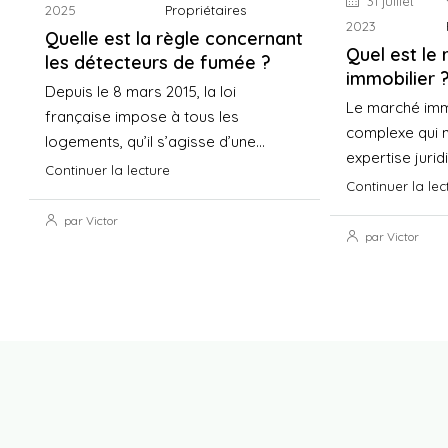
31 juillet
2025
Propriétaires
2023
Quelle est la règle concernant
Quel est le 
les détecteurs de fumée ?
immobilier 
Depuis le 8 mars 2015, la loi
Le marché immo
française impose à tous les
complexe qui 
logements, qu’il s’agisse d’une...
expertise jurid
Continuer la lecture
Continuer la lec
par Victor
par Victor