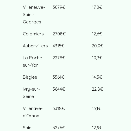
Villeneuve-
3079€
17,0€
Saint-
Georges
Colomiers
2708€
12,6€
Aubervilliers
4315€
20,0€
La Roche-
2278€
10,3€
sur-Yon
Bègles
3561€
14,5€
Ivry-sur-
5644€
22,8€
Seine
Villenave-
3318€
13,1€
d’Ornon
Saint-
3276€
12,9€