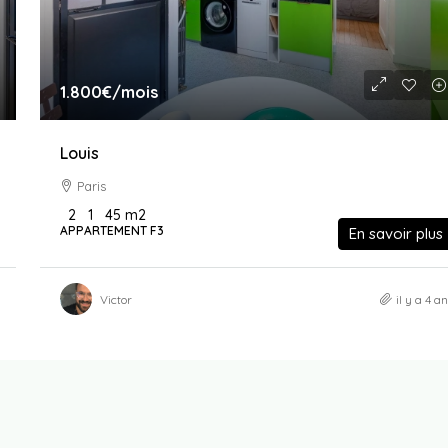
1.800€
/mois
Louis
Paris
2
1
45
m2
APPARTEMENT F3
En savoir plus
Victor
il y a 4 a