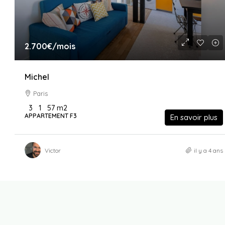
2.700€
/mois
Michel
Paris
3
1
57
m2
APPARTEMENT F3
En savoir plus
Victor
il y a 4 ans