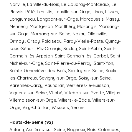
Norville, La Ville-du-Bois, Le Coudray-Montceaux, Le
Plessis-Pâté, Les Ulis, Leuville-sur-Orge, Linas, Lisses,
Longjumeau, Longpont-sur-Orge, Marcoussis, Massy,
Mennecy, Montgeron, Montlhéry, Morangis, Morsang-
sur-Orge, Morsang-sur-Seine, Nozay, Ollainville,
Ormoy , Orsay, Palaiseau, Paray-Vieille-Poste, Quincy-
sous-Sénart, Ris-Orangis, Saclay, Saint-Aubin, Saint-
Germain-lès-Arpajon, Saint-Germain-lès-Corbeil, Saint-
Michel-sur-Orge, Saint-Pierre-du-Perray, Saint-Yon,
Sainte-Geneviève-des-Bois, Saintry-sur-Seine, Saulx-
les-Chartreux, Savigny-sur-Orge, Soisy-sur-Seine,
Varennes-Jarcy, Vauhallan, Verrières-le-Buisson,
Vigneux-sur-Seine, Villabé, Villebon-sur-Yvette, Villejust,
Villemoisson-sur-Orge, Villiers-le-Bâcle, Villiers-sur-
Orge, Viry-Châtillon, Wissous, Yerres
Hauts-de-Seine (92)
Antony, Asnières-sur-Seine, Bagneux, Bois-Colombes,