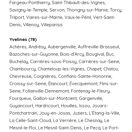
Fargeau-Ponthierry, Saint-Thibault-des-Vignes,
Savigny-le-Temple, Servon, Thorigny-sur-Marne, Torcy,
Trilport, Vaires-sur-Marne, Vaux-le-Pénil, Vert-Saint-
Denis, Villenoy, Villeparisis
Yvelines (78)
Achères, Andrésy, Aubergenville, Auffreville-Brasseuil,
Bazoches-sur-Guyonne, Bois-d’Arcy, Bougival, Buc,
Buchelay, Carrières-sous-Poissy, Carrières-sur-Seine,
Chambourcy, Chanteloup-les-Vignes, Chapet, Chatou,
Chevreuse, Coignières, Conflans-Sainte-Honorine,
Croissy-sur-Seine, Élancourt, Évecquemont, Flins-sur-
Seine, Follainville-Dennemont, Fontenay-le-Fleury,
Fourqueux, Gaillon-sur-Montcient, Gargenville,
Guyancourt, Hardricourt, Houilles, Issou, Jouars-
Pontchartrain, Jouy-en-Josas, Juziers, L’Étang-la-Ville,
La Celle-Saint-Cloud, La Verrière, Le Chesnay, Le
Mesnil-le-Roi, Le Mesnil-Saint-Denis, Le Pecq, Le Port-