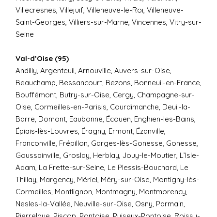
Villecresnes, Villejuif, Villeneuve-le-Roi, Villeneuve-
Saint-Georges, Villiers-sur-Marne, Vincennes, Vitry-sur-
Seine
Val-d’Oise (95)
Andilly, Argenteuil, Arnouville, Auvers-sur-Oise,
Beauchamp, Bessancourt, Bezons, Bonneuil-en-France,
Bouffémont, Butry-sur-Oise, Cergy, Champagne-sur-
Oise, Cormeilles-en-Parisis, Courdimanche, Deuil-la-
Barre, Domont, Eaubonne, Écouen, Enghien-les-Bains,
Épiais-lès-Louvres, Éragny, Ermont, Ézanville,
Franconville, Frépillon, Garges-lès-Gonesse, Gonesse,
Goussainville, Groslay, Herblay, Jouy-le-Moutier, L’Isle-
Adam, La Frette-sur-Seine, Le Plessis-Bouchard, Le
Thillay, Margency, Mériel, Méry-sur-Oise, Montigny-lès-
Cormeilles, Montlignon, Montmagny, Montmorency,
Nesles-la-Vallée, Neuville-sur-Oise, Osny, Parmain,
Pierrelaye, Piscop, Pontoise, Puiseux-Pontoise, Roissy-