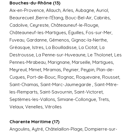
Bouches-du-Rhône (13)
Aix-en-Provence, Allauch, Arles, Aubagne, Auriol,
Beaurecueil ,Berre-l’Étang, Bouc-Bel-Air, Cabriès,
Cadolive, Ceyreste, Châteauneuf-le-Rouge,
Châteauneuf-les-Martigues, Éguilles, Fos-sur-Mer,
Fuveau, Gardanne, Gémenos, Gignac-la-Nerthe,
Gréasque, Istres, La Bouilladisse, La Ciotat, La
Destrousse, La Penne-sur-Huveaune, Le Tholonet, Les
Pennes-Mirabeau, Marignane, Marseille, Martigues,
Meyreuil, Mimet, Miramas, Peynier, Peypin, Plan-de-
Cuques, Port-de-Bouc, Rognac, Roquevaire, Rousset,
Saint-Chamas, Saint-Marc-Jaumegarde , Saint-Mitre-
les-Remparts, Saint-Savournin, Saint-Victoret,
Septèmes-les-Vallons, Simiane-Collongue, Trets,
Velaux, Venelles, Vitrolles
Charente Maritime (17)
Angoulins, Aytré, Châtelaillon-Plage, Dompierre-sur-