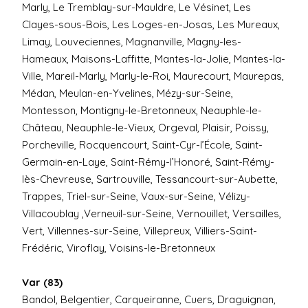
Marly, Le Tremblay-sur-Mauldre, Le Vésinet, Les
Clayes-sous-Bois, Les Loges-en-Josas, Les Mureaux,
Limay, Louveciennes, Magnanville, Magny-les-
Hameaux, Maisons-Laffitte, Mantes-la-Jolie, Mantes-la-
Ville, Mareil-Marly, Marly-le-Roi, Maurecourt, Maurepas,
Médan, Meulan-en-Yvelines, Mézy-sur-Seine,
Montesson, Montigny-le-Bretonneux, Neauphle-le-
Château, Neauphle-le-Vieux, Orgeval, Plaisir, Poissy,
Porcheville, Rocquencourt, Saint-Cyr-l’École, Saint-
Germain-en-Laye, Saint-Rémy-l’Honoré, Saint-Rémy-
lès-Chevreuse, Sartrouville, Tessancourt-sur-Aubette,
Trappes, Triel-sur-Seine, Vaux-sur-Seine, Vélizy-
Villacoublay ,Verneuil-sur-Seine, Vernouillet, Versailles,
Vert, Villennes-sur-Seine, Villepreux, Villiers-Saint-
Frédéric, Viroflay, Voisins-le-Bretonneux
Var (83)
Bandol, Belgentier, Carqueiranne, Cuers, Draguignan,