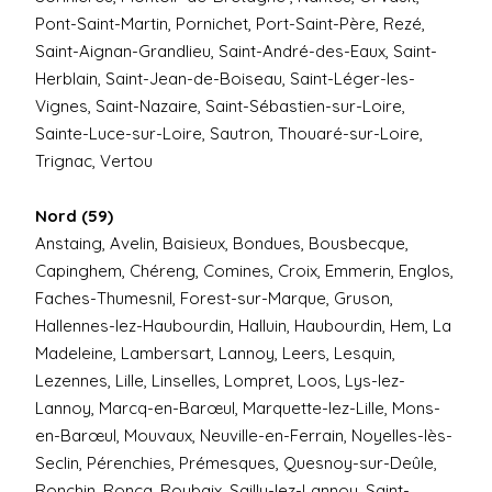
Pont-Saint-Martin, Pornichet, Port-Saint-Père, Rezé,
Saint-Aignan-Grandlieu, Saint-André-des-Eaux, Saint-
Herblain, Saint-Jean-de-Boiseau, Saint-Léger-les-
Vignes, Saint-Nazaire, Saint-Sébastien-sur-Loire,
Sainte-Luce-sur-Loire, Sautron, Thouaré-sur-Loire,
Trignac, Vertou
Nord (59)
Anstaing, Avelin, Baisieux, Bondues, Bousbecque,
Capinghem, Chéreng, Comines, Croix, Emmerin, Englos,
Faches-Thumesnil, Forest-sur-Marque, Gruson,
Hallennes-lez-Haubourdin, Halluin, Haubourdin, Hem, La
Madeleine, Lambersart, Lannoy, Leers, Lesquin,
Lezennes, Lille, Linselles, Lompret, Loos, Lys-lez-
Lannoy, Marcq-en-Barœul, Marquette-lez-Lille, Mons-
en-Barœul, Mouvaux, Neuville-en-Ferrain, Noyelles-lès-
Seclin, Pérenchies, Prémesques, Quesnoy-sur-Deûle,
Ronchin, Roncq, Roubaix, Sailly-lez-Lannoy, Saint-