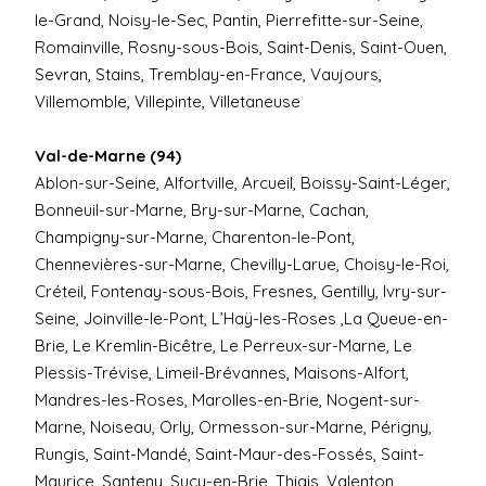
le-Grand, Noisy-le-Sec, Pantin, Pierrefitte-sur-Seine,
Romainville, Rosny-sous-Bois, Saint-Denis, Saint-Ouen,
Sevran, Stains, Tremblay-en-France, Vaujours,
Villemomble, Villepinte, Villetaneuse
Val-de-Marne (94)
Ablon-sur-Seine, Alfortville, Arcueil, Boissy-Saint-Léger,
Bonneuil-sur-Marne, Bry-sur-Marne, Cachan,
Champigny-sur-Marne, Charenton-le-Pont,
Chennevières-sur-Marne, Chevilly-Larue, Choisy-le-Roi,
Créteil, Fontenay-sous-Bois, Fresnes, Gentilly, Ivry-sur-
Seine, Joinville-le-Pont, L’Haÿ-les-Roses ,La Queue-en-
Brie, Le Kremlin-Bicêtre, Le Perreux-sur-Marne, Le
Plessis-Trévise, Limeil-Brévannes, Maisons-Alfort,
Mandres-les-Roses, Marolles-en-Brie, Nogent-sur-
Marne, Noiseau, Orly, Ormesson-sur-Marne, Périgny,
Rungis, Saint-Mandé, Saint-Maur-des-Fossés, Saint-
Maurice, Santeny, Sucy-en-Brie, Thiais, Valenton,