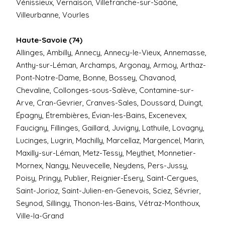
Vénissieux, Vernaison, Villefranche-sur-Saône,
Villeurbanne, Vourles
Haute-Savoie (74)
Allinges, Ambilly, Annecy, Annecy-le-Vieux, Annemasse,
Anthy-sur-Léman, Archamps, Argonay, Armoy, Arthaz-
Pont-Notre-Dame, Bonne, Bossey, Chavanod,
Chevaline, Collonges-sous-Salève, Contamine-sur-
Arve, Cran-Gevrier, Cranves-Sales, Doussard, Duingt,
Épagny, Étrembières, Évian-les-Bains, Excenevex,
Faucigny, Fillinges, Gaillard, Juvigny, Lathuile, Lovagny,
Lucinges, Lugrin, Machilly, Marcellaz, Margencel, Marin,
Maxilly-sur-Léman, Metz-Tessy, Meythet, Monnetier-
Mornex, Nangy, Neuvecelle, Neydens, Pers-Jussy,
Poisy, Pringy, Publier, Reignier-Ésery, Saint-Cergues,
Saint-Jorioz, Saint-Julien-en-Genevois, Sciez, Sévrier,
Seynod, Sillingy, Thonon-les-Bains, Vétraz-Monthoux,
Ville-la-Grand