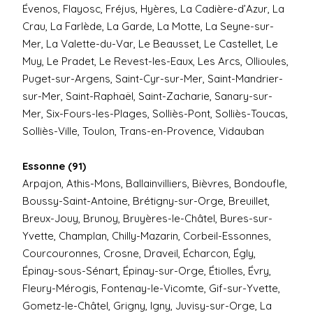
Évenos, Flayosc, Fréjus, Hyères, La Cadière-d’Azur, La
Crau, La Farlède, La Garde, La Motte, La Seyne-sur-
Mer, La Valette-du-Var, Le Beausset, Le Castellet, Le
Muy, Le Pradet, Le Revest-les-Eaux, Les Arcs, Ollioules,
Puget-sur-Argens, Saint-Cyr-sur-Mer, Saint-Mandrier-
sur-Mer, Saint-Raphaël, Saint-Zacharie, Sanary-sur-
Mer, Six-Fours-les-Plages, Solliès-Pont, Solliès-Toucas,
Solliès-Ville, Toulon, Trans-en-Provence, Vidauban
Essonne (91)
Arpajon, Athis-Mons, Ballainvilliers, Bièvres, Bondoufle,
Boussy-Saint-Antoine, Brétigny-sur-Orge, Breuillet,
Breux-Jouy, Brunoy, Bruyères-le-Châtel, Bures-sur-
Yvette, Champlan, Chilly-Mazarin, Corbeil-Essonnes,
Courcouronnes, Crosne, Draveil, Écharcon, Égly,
Épinay-sous-Sénart, Épinay-sur-Orge, Étiolles, Évry,
Fleury-Mérogis, Fontenay-le-Vicomte, Gif-sur-Yvette,
Gometz-le-Châtel, Grigny, Igny, Juvisy-sur-Orge, La