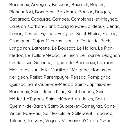
Bordeaux, Arveyres, Bassens, Baurech, Bègles,
Blanquefort, Bonnetan, Bordeaux, Bouliac, Bruges,
Cadarsac, Cadaujac, Cambes, Camblanes-et-Meynac,
Canéjan, Carbon-Blanc, Carignan-de-Bordeaux, Cénac,
Cenon, Cestas, Eysines, Fargues-Saint-Hilaire, Floirac,
Gradignan, Gujan-Mestras, Izon, La Teste-de-Buch,
Langoiran, Latresne, Le Bouscat, Le Haillan, Le Pian-
Médoc, Le Taillan-Médoc, Le Teich, Le Tourne, Léognan,
Lestiac-sur-Garonne, Lignan-de-Bordeaux, Lormont,
Martignas-sur-Jalle, Martillac, Mérignac, Montussan,
Nérigean, Paillet, Parempuyre, Pessac, Pompignac,
Quinsac, Saint-Aubin-de-Médoc, Saint-Caprais-de-
Bordeaux, Saint-Jean-d’Illac, Saint-Loubès, Saint-
Médard-d’Eyrans, Saint-Médard-en-Jalles, Saint-
Quentin-de-Baron, Saint-Sulpice-et-Cameyrac, Saint-
Vincent-de-Paul, Sainte-Eulalie, Sallebœuf, Tabanac,
Talence, Tresses, Vayres, Villenave-d’Ornon, Yvrac