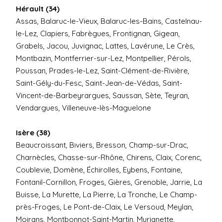
Hérault (34)
Assas, Balaruc-le-Vieux, Balaruc-les-Bains, Castelnau-
le-Lez, Clapiers, Fabrègues, Frontignan, Gigean,
Grabels, Jacou, Juvignac, Lattes, Lavérune, Le Crès,
Montbazin, Montferrier-sur-Lez, Montpellier, Pérols,
Poussan, Prades-le-Lez, Saint-Clément-de-Rivière,
Saint-Gély-du-Fesc, Saint-Jean-de-Védas, Saint-
Vincent-de-Barbeyrargues, Saussan, Sète, Teyran,
Vendargues, Villeneuve-lès-Maguelone
Isère (38)
Beaucroissant, Biviers, Bresson, Champ-sur-Drac,
Charnècles, Chasse-sur-Rhône, Chirens, Claix, Corenc,
Coublevie, Domène, Échirolles, Eybens, Fontaine,
Fontanil-Cornillon, Froges, Gières, Grenoble, Jarrie, La
Buisse, La Murette, La Pierre, La Tronche, Le Champ-
près-Froges, Le Pont-de-Claix, Le Versoud, Meylan,
Moirans, Montbonnot-Saint-Martin, Murianette,