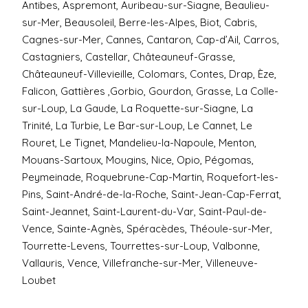
Antibes, Aspremont, Auribeau-sur-Siagne, Beaulieu-
sur-Mer, Beausoleil, Berre-les-Alpes, Biot, Cabris,
Cagnes-sur-Mer, Cannes, Cantaron, Cap-d’Ail, Carros,
Castagniers, Castellar, Châteauneuf-Grasse,
Châteauneuf-Villevieille, Colomars, Contes, Drap, Èze,
Falicon, Gattières ,Gorbio, Gourdon, Grasse, La Colle-
sur-Loup, La Gaude, La Roquette-sur-Siagne, La
Trinité, La Turbie, Le Bar-sur-Loup, Le Cannet, Le
Rouret, Le Tignet, Mandelieu-la-Napoule, Menton,
Mouans-Sartoux, Mougins, Nice, Opio, Pégomas,
Peymeinade, Roquebrune-Cap-Martin, Roquefort-les-
Pins, Saint-André-de-la-Roche, Saint-Jean-Cap-Ferrat,
Saint-Jeannet, Saint-Laurent-du-Var, Saint-Paul-de-
Vence, Sainte-Agnès, Spéracèdes, Théoule-sur-Mer,
Tourrette-Levens, Tourrettes-sur-Loup, Valbonne,
Vallauris, Vence, Villefranche-sur-Mer, Villeneuve-
Loubet