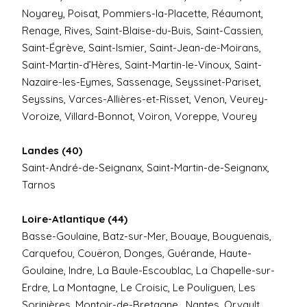
Noyarey, Poisat, Pommiers-la-Placette, Réaumont,
Renage, Rives, Saint-Blaise-du-Buis, Saint-Cassien,
Saint-Égrève, Saint-Ismier, Saint-Jean-de-Moirans,
Saint-Martin-d’Hères, Saint-Martin-le-Vinoux, Saint-
Nazaire-les-Eymes, Sassenage, Seyssinet-Pariset,
Seyssins, Varces-Allières-et-Risset, Venon, Veurey-
Voroize, Villard-Bonnot, Voiron, Voreppe, Vourey
Landes (40)
Saint-André-de-Seignanx, Saint-Martin-de-Seignanx,
Tarnos
Loire-Atlantique (44)
Basse-Goulaine, Batz-sur-Mer, Bouaye, Bouguenais,
Carquefou, Couëron, Donges, Guérande, Haute-
Goulaine, Indre, La Baule-Escoublac, La Chapelle-sur-
Erdre, La Montagne, Le Croisic, Le Pouliguen, Les
Sorinières, Montoir-de-Bretagne , Nantes, Orvault,