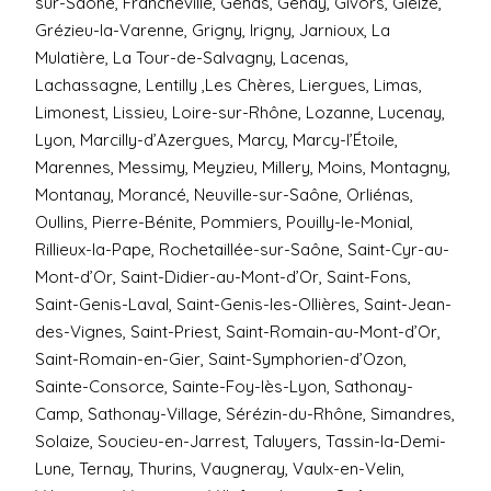
sur-Saône, Francheville, Genas, Genay, Givors, Gleizé,
Grézieu-la-Varenne, Grigny, Irigny, Jarnioux, La
Mulatière, La Tour-de-Salvagny, Lacenas,
Lachassagne, Lentilly ,Les Chères, Liergues, Limas,
Limonest, Lissieu, Loire-sur-Rhône, Lozanne, Lucenay,
Lyon, Marcilly-d’Azergues, Marcy, Marcy-l’Étoile,
Marennes, Messimy, Meyzieu, Millery, Moins, Montagny,
Montanay, Morancé, Neuville-sur-Saône, Orliénas,
Oullins, Pierre-Bénite, Pommiers, Pouilly-le-Monial,
Rillieux-la-Pape, Rochetaillée-sur-Saône, Saint-Cyr-au-
Mont-d’Or, Saint-Didier-au-Mont-d’Or, Saint-Fons,
Saint-Genis-Laval, Saint-Genis-les-Ollières, Saint-Jean-
des-Vignes, Saint-Priest, Saint-Romain-au-Mont-d’Or,
Saint-Romain-en-Gier, Saint-Symphorien-d’Ozon,
Sainte-Consorce, Sainte-Foy-lès-Lyon, Sathonay-
Camp, Sathonay-Village, Sérézin-du-Rhône, Simandres,
Solaize, Soucieu-en-Jarrest, Taluyers, Tassin-la-Demi-
Lune, Ternay, Thurins, Vaugneray, Vaulx-en-Velin,