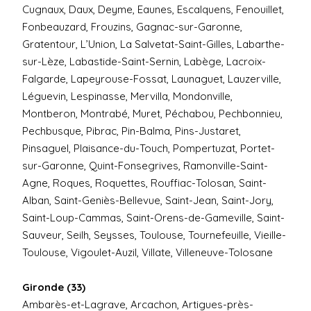
Cugnaux, Daux, Deyme, Eaunes, Escalquens, Fenouillet,
Fonbeauzard, Frouzins, Gagnac-sur-Garonne,
Gratentour, L’Union, La Salvetat-Saint-Gilles, Labarthe-
sur-Lèze, Labastide-Saint-Sernin, Labège, Lacroix-
Falgarde, Lapeyrouse-Fossat, Launaguet, Lauzerville,
Léguevin, Lespinasse, Mervilla, Mondonville,
Montberon, Montrabé, Muret, Péchabou, Pechbonnieu,
Pechbusque, Pibrac, Pin-Balma, Pins-Justaret,
Pinsaguel, Plaisance-du-Touch, Pompertuzat, Portet-
sur-Garonne, Quint-Fonsegrives, Ramonville-Saint-
Agne, Roques, Roquettes, Rouffiac-Tolosan, Saint-
Alban, Saint-Geniès-Bellevue, Saint-Jean, Saint-Jory,
Saint-Loup-Cammas, Saint-Orens-de-Gameville, Saint-
Sauveur, Seilh, Seysses, Toulouse, Tournefeuille, Vieille-
Toulouse, Vigoulet-Auzil, Villate, Villeneuve-Tolosane
Gironde (33)
Ambarès-et-Lagrave, Arcachon, Artigues-près-