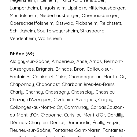
Fegersheim, Hœnheim, Illkirch-Graffenstaden,
Lampertheim, Lingolsheim, Lipsheim, Mittelhausbergen,
Mundolsheim, Niederhausbergen, Oberhausbergen,
Oberschaeffolsheim, Ostwald, Plobsheim, Reichstett,
Schiltigheim, Souffelweyersheim, Strasbourg,
Vendenheim, Wolfisheim
Rhône (69)
Albigny-sur-Saône, Ambérieux, Anse, Arnas, Belmont-
d’Azergues, Brignais, Brindas, Bron, Cailloux-sur-
Fontaines, Caluire-et-Cuire, Champagne-au-Mont-d’Or,
Chaponnay, Chaponost, Charbonnières-les-Bains,
Charly, Charnay, Chassagny, Chasselay, Chassieu,
Chazay-d’Azergues, Civrieux-d’Azergues, Cogny,
Collonges-au-Mont-d’Or, Communay, CorbasCouzon-
au-Mont-d’Or, Craponne, Curis-au-Mont-d’Or, Dardilly,
Décines-Charpieu, Denicé, Dommartin, Écully, Feyzin,
Fleurieu-sur-Saône, Fontaines-Saint-Martin, Fontaines-