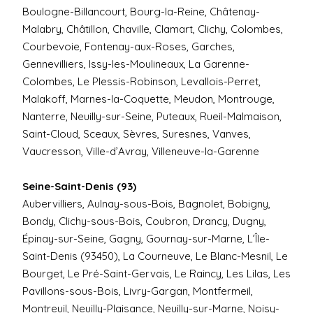
Boulogne-Billancourt, Bourg-la-Reine, Châtenay-
Malabry, Châtillon, Chaville, Clamart, Clichy, Colombes,
Courbevoie, Fontenay-aux-Roses, Garches,
Gennevilliers, Issy-les-Moulineaux, La Garenne-
Colombes, Le Plessis-Robinson, Levallois-Perret,
Malakoff, Marnes-la-Coquette, Meudon, Montrouge,
Nanterre, Neuilly-sur-Seine, Puteaux, Rueil-Malmaison,
Saint-Cloud, Sceaux, Sèvres, Suresnes, Vanves,
Vaucresson, Ville-d’Avray, Villeneuve-la-Garenne
Seine-Saint-Denis (93)
Aubervilliers, Aulnay-sous-Bois, Bagnolet, Bobigny,
Bondy, Clichy-sous-Bois, Coubron, Drancy, Dugny,
Épinay-sur-Seine, Gagny, Gournay-sur-Marne, L’Île-
Saint-Denis (93450), La Courneuve, Le Blanc-Mesnil, Le
Bourget, Le Pré-Saint-Gervais, Le Raincy, Les Lilas, Les
Pavillons-sous-Bois, Livry-Gargan, Montfermeil,
Montreuil, Neuilly-Plaisance, Neuilly-sur-Marne, Noisy-