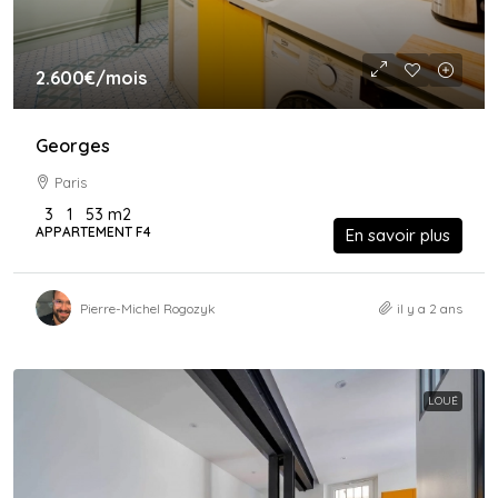
2.600€
/mois
Georges
Paris
3
1
53
m2
APPARTEMENT F4
En savoir plus
Pierre-Michel Rogozyk
il y a 2 ans
LOUÉ