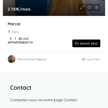
2.761€
/mois
Marcel
Paris
3
1
60
m2
APPARTEMENT F4
En savoir plus
Pierre-Michel Rogozyk
il y a 5 ans
Contact
Contactez-nous via notre page
Contact
.