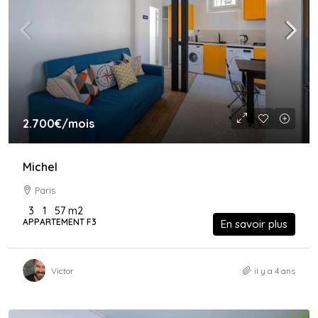
2.700€
/mois
Michel
Paris
3
1
57
m2
APPARTEMENT F3
En savoir plus
Victor
il y a 4 ans