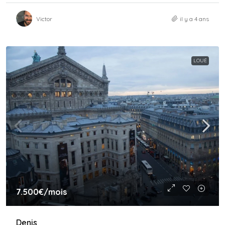
Victor
il y a 4 ans
LOUÉ
7.500€
/mois
Denis