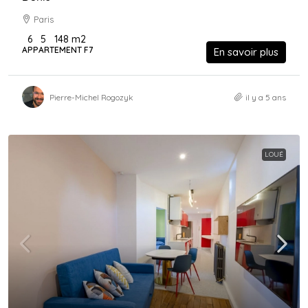
Paris
6
5
148
m2
APPARTEMENT F7
En savoir plus
Pierre-Michel Rogozyk
il y a 5 ans
LOUÉ