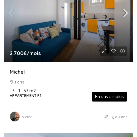
2.700€
/mois
Michel
Paris
3
1
57
m2
APPARTEMENT F3
En savoir plus
Victor
il y a 4 ans