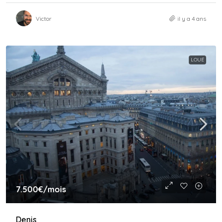
Victor
il y a 4 ans
LOUÉ
7.500€
/mois
Denis