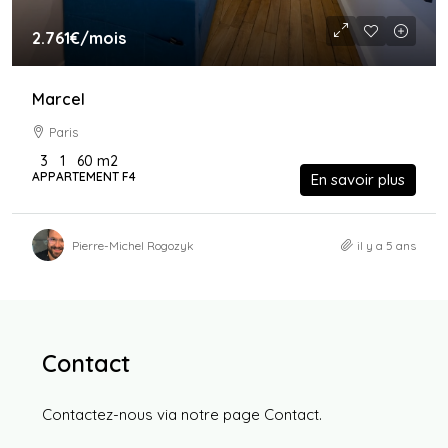
2.761€
/mois
Marcel
Paris
3
1
60
m2
APPARTEMENT F4
En savoir plus
Pierre-Michel Rogozyk
il y a 5 ans
Contact
Contactez-nous via notre page
Contact
.