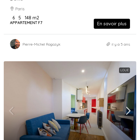
Paris
6
5
148
m2
APPARTEMENT F7
En savoir plus
Pierre-Michel Rogozyk
il y a 5 ans
LOUÉ