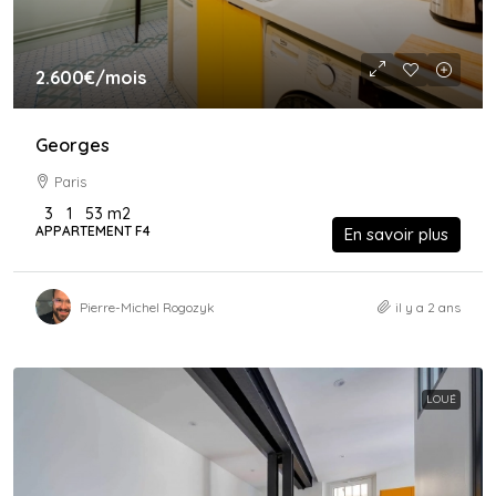
2.600€
/mois
Georges
Paris
3
1
53
m2
APPARTEMENT F4
En savoir plus
Pierre-Michel Rogozyk
il y a 2 ans
LOUÉ