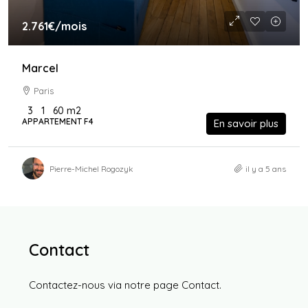
2.761€
/mois
Marcel
Paris
3
1
60
m2
APPARTEMENT F4
En savoir plus
Pierre-Michel Rogozyk
il y a 5 ans
Contact
Contactez-nous via notre page
Contact
.