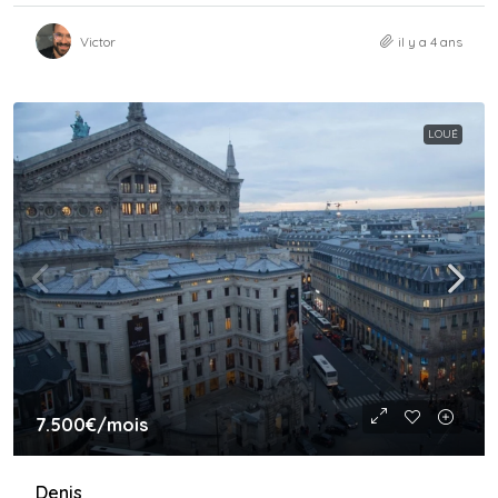
Victor
il y a 4 ans
LOUÉ
7.500€
/mois
Denis