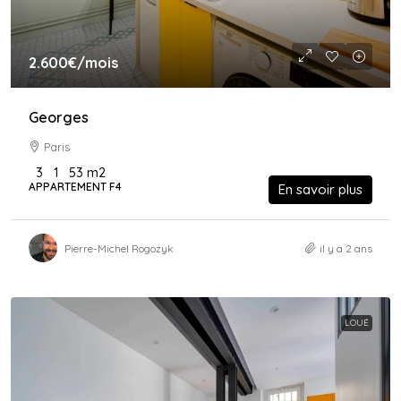
2.600€
/mois
Georges
Paris
3
1
53
m2
APPARTEMENT F4
En savoir plus
Pierre-Michel Rogozyk
il y a 2 ans
LOUÉ