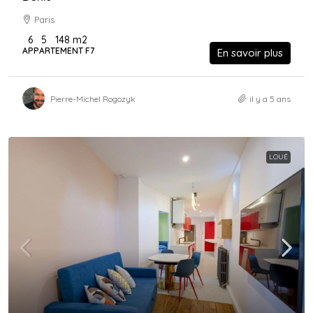
Paris
6
5
148
m2
APPARTEMENT F7
En savoir plus
Pierre-Michel Rogozyk
il y a 5 ans
LOUÉ