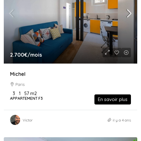
2.700€
/mois
Michel
Paris
3
1
57
m2
APPARTEMENT F3
En savoir plus
Victor
il y a 4 ans